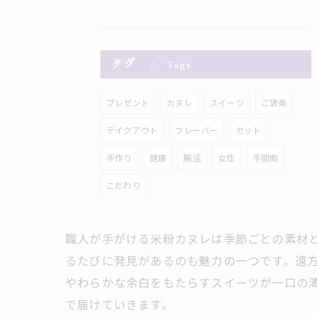
タグ
Tags
プレゼント
カヌレ
スイーツ
ご褒美
テイクアウト
フレーバー
セット
手作り
健康
腸活
女性
手間暇
こだわり
職人が手がける米粉カヌレは季節ごとの素材
るたびに発見があるのも魅力の一つです。遠
やわらかな余白をもたらすスイーツが一口の
で届けていきます。