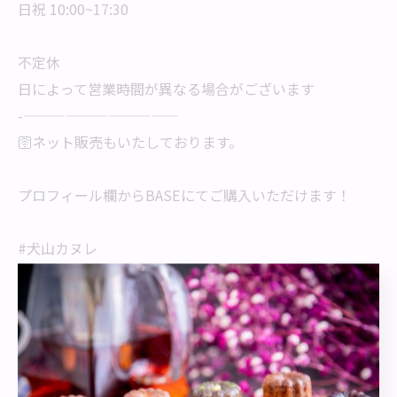
日祝 10:00~17:30
不定休
日によって営業時間が異なる場合がございます
-———————————
🛜ネット販売もいたしております。
プロフィール欄からBASEにてご購入いただけます！
#犬山カヌレ
#ラヴィオレット
#米粉カヌレ専門店
#犬山城下町