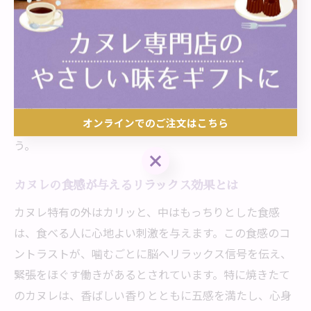
また、家族や友人と一緒にスイーツタイムを過ごすこと
で、会話や笑顔が生まれ、精神的なつながりも深まりま
す。カヌレを囲む時間は、単なる食事ではなく、心を通
わせる大切なひとときです。自分へのご褒美として一人
で静かに味わうのもおすすめですが、大切な人と分かち
オンラインでのご注文はこちら
合うことで、さらに穏やかな気持ちを得られるでしょ
う。
オンラインでのご注文はこちら
カヌレの食感が与えるリラックス効果とは
カヌレ特有の外はカリッと、中はもっちりとした食感
は、食べる人に心地よい刺激を与えます。この食感のコ
ントラストが、噛むごとに脳へリラックス信号を伝え、
緊張をほぐす働きがあるとされています。特に焼きたて
のカヌレは、香ばしい香りとともに五感を満たし、心身