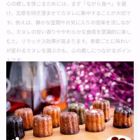
心の癒しを感じるためには、まず「ながら食べ」を避
け、五感を研ぎ澄ませてカヌレに集中することが大切で
す。例えば、静かな空間やお気に入りの音楽を流しなが
ら、カヌレの甘い香りややわらかな食感を意識的に楽し
むと、リラックス効果が高まります。季節ごとに味わい
が変わるカヌレを選ぶのも、心の癒しにつながるポイン
トです。
精神を穏やかにするスイーツタイムの過ごし方
スイーツタイムを精神的な癒しの時間にするためには、
環境づくりが重要です。愛知県北設楽郡東栄町の自然豊
かな風景の中でカヌレを楽しむと、視覚や嗅覚も刺激さ
れ、心が落ち着きやすくなります。カヌレをゆっくり味
わいながら、深呼吸を繰り返すことで、日々のストレス
を和らげる効果が期待できます。