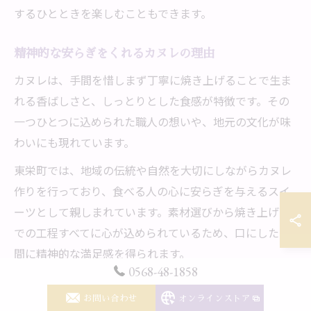
するひとときを楽しむこともできます。
精神的な安らぎをくれるカヌレの理由
カヌレは、手間を惜しまず丁寧に焼き上げることで生ま
れる香ばしさと、しっとりとした食感が特徴です。その
一つひとつに込められた職人の想いや、地元の文化が味
わいにも現れています。
東栄町では、地域の伝統や自然を大切にしながらカヌレ
作りを行っており、食べる人の心に安らぎを与えるスイ
ーツとして親しまれています。素材選びから焼き上げま
での工程すべてに心が込められているため、口にした瞬
間に精神的な満足感を得られます。
0568-48-1858
実際に、カヌレを食べた方からは「ほっとする」「癒さ
お問い合わせ
オンラインストア
れた」といった声も多く聞かれます。忙しい現代人にと