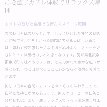
丁寧な製法が生むカヌレの精神的な安らぎ
心を癒すカヌレ体験でリラックス時
カヌレスイーツが与える心のリフレッシュ
間
スイーツ好きに贈る東栄町の魅力発見
カヌレの香りと食感で心安らぐスイーツ時間
カヌレで味わう東栄町ならではのスイーツ
文化
カヌレは外はカリッと、中はしっとりとした独特の食感
地元食材を生かしたスイーツとカヌレの特
が特徴です。焼き上がった瞬間に広がる香ばしい香り
徴
は、思わず深呼吸したくなるほど心地よく、スイーツ好
きにとっては至福のひとときとなります。愛知県北設楽
東栄町で出会うカヌレと精神の豊かさ
郡東栄町で味わうカヌレは、地元の素材の豊かな風味が
スイーツ探しが楽しくなる東栄町の魅力
感じられ、ひと口食べるごとに心が安らぐ効果を実感で
カヌレ好き必見の東栄町スイーツ事情
きます。
カヌレと精神安らぐひとときの楽しみ方
忙しい日々の合間にカヌレをゆっくりと味わうことで、
カヌレを味わい心の癒しを感じるコツ
自然と気持ちが落ち着きます。例えばコーヒーや紅茶と
精神を穏やかにするスイーツタイムの過ご
合わせれば、より一層リラックスできる時間が生まれま
し方