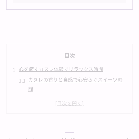
目次
心を癒すカヌレ体験でリラックス時間
カヌレの香りと食感で心安らぐスイーツ時
間
スイーツ好きが感じるカヌレの癒し効果と
は
カヌレと共に過ごすリラックスタイムの魅
力