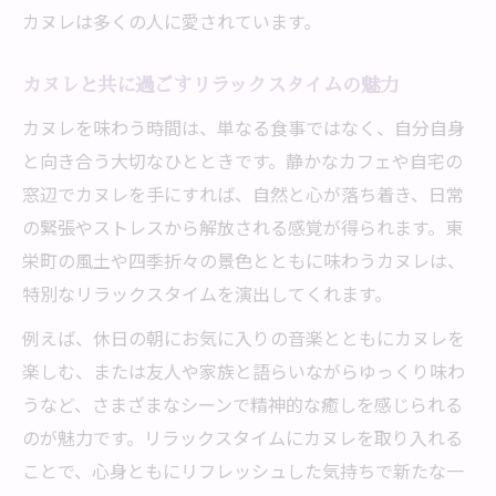
カヌレを通じて感じる地域の温もり
カヌレは多くの人に愛されています。
精神に響くカヌレのストーリーと体験
地域と心を結ぶカヌレの魅力とは
カヌレと共に過ごすリラックスタイムの魅力
忙しい日常に癒しをくれるカヌレの秘密
カヌレを味わう時間は、単なる食事ではなく、自分自身
カヌレが忙しい毎日に与える癒し効果
と向き合う大切なひとときです。静かなカフェや自宅の
窓辺でカヌレを手にすれば、自然と心が落ち着き、日常
スイーツで心をリセットするカヌレの魅力
の緊張やストレスから解放される感覚が得られます。東
精神的な安らぎをくれるカヌレの理由
栄町の風土や四季折々の景色とともに味わうカヌレは、
カヌレタイムがストレス解消に効果的な理
特別なリラックスタイムを演出してくれます。
由
例えば、休日の朝にお気に入りの音楽とともにカヌレを
日常の疲れを癒すカヌレとスイーツの力
楽しむ、または友人や家族と語らいながらゆっくり味わ
うなど、さまざまなシーンで精神的な癒しを感じられる
のが魅力です。リラックスタイムにカヌレを取り入れる
ことで、心身ともにリフレッシュした気持ちで新たな一