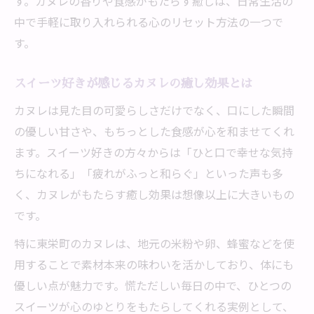
す。カヌレの香りや食感がもたらす癒しは、日常生活の
カヌレの食感が与えるリラックス効果とは
中で手軽に取り入れられる心のリセット方法の一つで
スイーツ好きが実践するカヌレの楽しみ方
す。
精神面にうれしいカヌレの優しい味わい
東栄町で味わう癒やしのカヌレスイーツ
スイーツ好きが感じるカヌレの癒し効果とは
東栄町産素材で仕上げたカヌレの魅力
カヌレは見た目の可愛らしさだけでなく、口にした瞬間
カヌレが奏でるスイーツと癒しのハーモニ
の優しい甘さや、もちっとした食感が心を和ませてくれ
ー
ます。スイーツ好きの方々からは「ひと口で幸せな気持
ちになれる」「疲れがふっと和らぐ」といった声も多
地域の精神を感じるカヌレ体験とは
く、カヌレがもたらす癒し効果は想像以上に大きいもの
スイーツ好きが満足する東栄町のカヌレ
です。
心身を癒すカヌレとスイーツの魅力
特に東栄町のカヌレは、地元の米粉や卵、蜂蜜などを使
カヌレが結ぶ地域と心のあたたかな関係
用することで素材本来の味わいを活かしており、体にも
カヌレが育む地域の絆と精神的なつながり
優しい点が魅力です。慌ただしい毎日の中で、ひとつの
スイーツがもたらす心温まる交流の場
スイーツが心のゆとりをもたらしてくれる実例として、