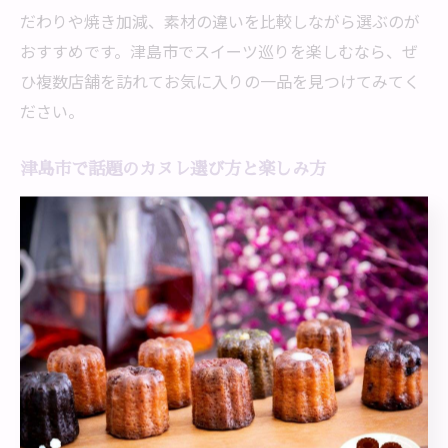
だわりや焼き加減、素材の違いを比較しながら選ぶのが
おすすめです。津島市でスイーツ巡りを楽しむなら、ぜ
ひ複数店舗を訪れてお気に入りの一品を見つけてみてく
ださい。
津島市で話題のカヌレ選び方と楽しみ方
カヌレを選ぶ際に注目したいポイントは、まず焼き加減
と素材です。外側がしっかりカリッと焼かれているか、
中がしっとりもっちりしているかを確認しましょう。特
に津島市のカヌレは、地元産の素材を使ったものや、米
粉など体にやさしい原料を使用した商品も増えていま
す。
また、味のバリエーションも豊富で、チョコレートや抹
茶、季節のフルーツを使った限定品もおすすめです。手