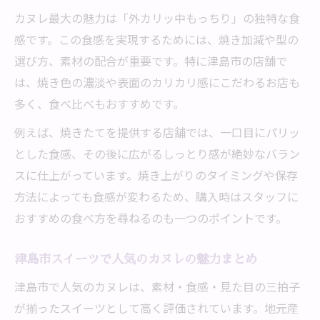
カヌレ最大の魅力は「外カリッ中もっちり」の独特な食
カヌレが手土産に選ばれる津島市の理由と
感です。この食感を実現するためには、焼き加減や型の
は
選び方、素材の配合が重要です。特に津島市の店舗で
スイーツギフトに最適な津島市のカヌレ事
は、焼き色の濃淡や表面のカリカリ感にこだわるお店も
情
多く、食べ比べもおすすめです。
津島市で人気のカヌレを手土産にする魅力
例えば、焼きたてを提供する店舗では、一口目にパリッ
カヌレの贈り物で笑顔になる津島市の楽し
とした食感、その後に広がるしっとり感が絶妙なバラン
み方
スに仕上がっています。焼き上がりのタイミングや保存
津島市で見つかるカヌレギフトのおすすめ
方法によっても食感が変わるため、購入時はスタッフに
ポイント
おすすめの食べ方を尋ねるのも一つのポイントです。
素材と焼き加減で選ぶ津島カヌレスイーツ
カヌレは素材と焼き加減が決め手のスイー
津島市スイーツで人気のカヌレの魅力まとめ
ツ
津島市で人気のカヌレは、素材・食感・見た目の三拍子
津島市で味わうカヌレの素材選びのこだわ
が揃ったスイーツとして高く評価されています。地元産
り