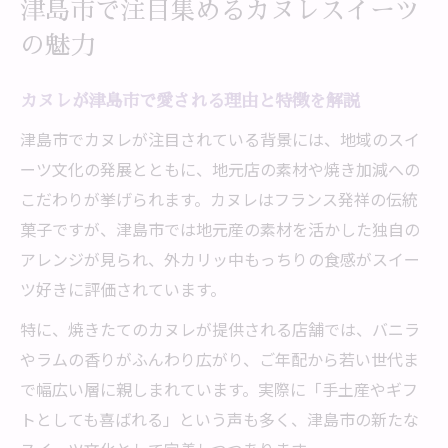
カヌレ選びで迷わない津島市のこだわりポ
津島市で注目集めるカヌレスイーツ
イント
の魅力
気になるカヌレを津島市で味わう贅沢体験
カヌレが津島市で愛される理由と特徴を解説
カヌレを津島市で贅沢に味わうおすすめ方
法
津島市でカヌレが注目されている背景には、地域のスイ
スイーツ巡りの注目カヌレ体験を楽しむコ
ーツ文化の発展とともに、地元店の素材や焼き加減への
ツ
こだわりが挙げられます。カヌレはフランス発祥の伝統
菓子ですが、津島市では地元産の素材を活かした独自の
津島市で話題のカヌレで特別な時間を過ご
アレンジが見られ、外カリッ中もっちりの食感がスイー
す
ツ好きに評価されています。
こだわり素材のカヌレを堪能する贅沢体験
スイーツとカヌレの新発見が津島市で待つ
特に、焼きたてのカヌレが提供される店舗では、バニラ
やラムの香りがふんわり広がり、ご年配から若い世代ま
スイーツ好きなら外せない津島市のカヌレ案内
で幅広い層に親しまれています。実際に「手土産やギフ
スイーツ好きが選ぶ津島市のカヌレおすす
トとしても喜ばれる」という声も多く、津島市の新たな
め案内