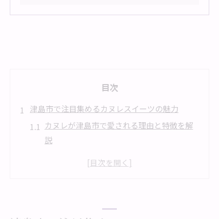
目次
津島市で注目集めるカヌレスイーツの魅力
カヌレが津島市で愛される理由と特徴を解
説
スイーツ好き必見カヌレの新しい楽しみ方
外側カリッ中はもっちりの食感に注目
津島市スイーツで人気のカヌレの魅力まと
め