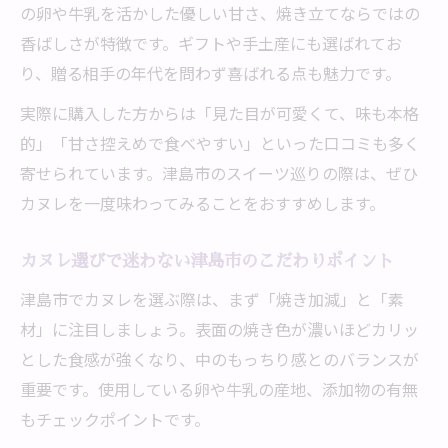
の卵や牛乳を活かした優しい甘さ、焼き立てならではの
焼き加減が異なる津島カヌレスイーツの魅
香ばしさが特徴です。ギフトや手土産にも選ばれてお
力
り、贈る相手の年代を問わず喜ばれる点も魅力です。
スイーツ好きが注目するカヌレの素材比較
実際に購入した方からは「見た目が可愛くて、味も本格
津島市で楽しむカヌレの焼き加減と風味の
的」「甘さ控えめで食べやすい」といった口コミも多く
違い
寄せられています。津島市のスイーツ巡りの際は、ぜひ
カヌレを一度味わってみることをおすすめします。
カヌレ選びで迷わない津島市のこだわりポイント
津島市でカヌレを選ぶ際は、まず「焼き加減」と「素
材」に注目しましょう。表面の焼き色が濃いほどカリッ
とした食感が強くなり、中のもっちり感とのバランスが
重要です。使用している卵や牛乳の産地、添加物の有無
もチェックポイントです。