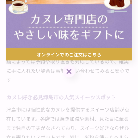
土産やギフトの場合は、見た目の美しさや包装にもこだ
わると喜ばれます。家でゆっくり楽しむなら、コーヒー
や紅茶と合わせてカヌレ本来の風味を堪能してみましょ
う。
注意点として、カヌレは時間が経つと食感が変化しやす
いため、できるだけ購入当日に食べるのが理想です。店
オンラインでのご注文はこちら
舗によっては予約や取り置きも対応しているので、確実
オンラインでのご注文はこちら
に手に入れたい場合は事前に問い合わせてみると安心で
す。
カヌレ好き必見津島市の人気スイーツスポット
津島市には個性的なカヌレを提供するスイーツ店舗が点
在しています。各店では焼き加減や素材、見た目に至る
まで独自の工夫がなされており、スイーツ好きならぜひ
立ち寄りたいスポットです。特に、米粉を使ったヘルシ