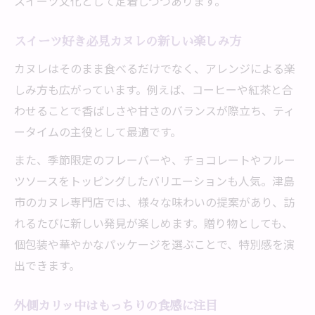
スイーツ文化として定着しつつあります。
津島市で話題のカヌレ選び方と楽しみ方
カヌレ好き必見津島市の人気スイーツスポ
スイーツ好き必見カヌレの新しい楽しみ方
ット
カヌレはそのまま食べるだけでなく、アレンジによる楽
津島市で味わうカヌレの魅力を徹底案内
しみ方も広がっています。例えば、コーヒーや紅茶と合
スイーツ巡りで外せないカヌレが津島市で
わせることで香ばしさや甘さのバランスが際立ち、ティ
話題
ータイムの主役として最適です。
もっちり食感が自慢の津島市カヌレ特集
また、季節限定のフレーバーや、チョコレートやフルー
もっちり食感のカヌレが津島市で大人気
ツソースをトッピングしたバリエーションも人気。津島
津島市で味わうカヌレの絶妙な食感を体験
市のカヌレ専門店では、様々な味わいの提案があり、訪
カヌレスイーツの食感にこだわる津島市特
れるたびに新しい発見が楽しめます。贈り物としても、
集
個包装や華やかなパッケージを選ぶことで、特別感を演
津島市で楽しむ外カリ中もっちりカヌレ
出できます。
スイーツ好きが認める津島市カヌレの食感
外側カリッ中はもっちりの食感に注目
ギフトや手土産に最適な津島市カヌレ事情